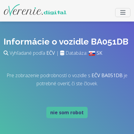
Informácie o vozidle BA051DB
Vyhľadané podľa
EČV
|
Databáza:
SK
Pre zobrazenie podrobností o vozidle s
EČV
BA051DB
je
potrebné overiť, či ste človek.
nie som robot