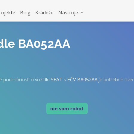
rojekte
Blog
Krádeže
Nástroje
idle BA052AA
e podrobností o vozidle
SEAT
s
EČV
BA052AA
je potrebné overiť
nie som robot