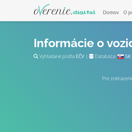
Domov
O p
Informácie o voz
Vyhľadané podľa
EČV
|
Databáza:
SK
Pre zobrazeni