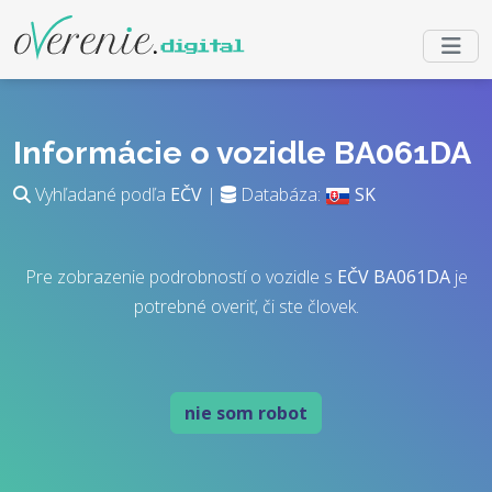
Informácie o vozidle BA061DA
Vyhľadané podľa
EČV
|
Databáza:
SK
Pre zobrazenie podrobností o vozidle s
EČV
BA061DA
je
potrebné overiť, či ste človek.
nie som robot