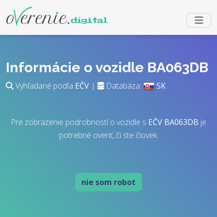
Informácie o vozidle BA063DB
Vyhľadané podľa
EČV
|
Databáza:
SK
Pre zobrazenie podrobností o vozidle s
EČV
BA063DB
je
potrebné overiť, či ste človek.
nie som robot