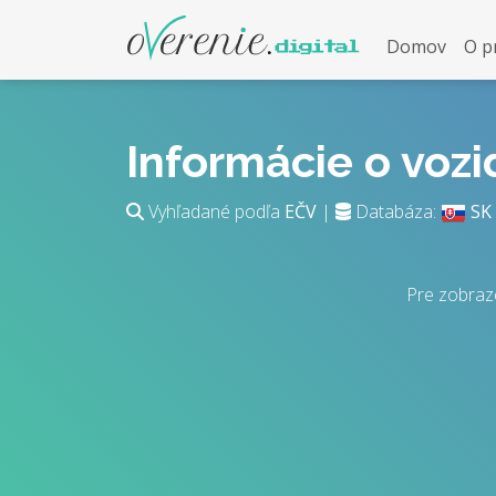
Domov
O p
Informácie o voz
Vyhľadané podľa
EČV
|
Databáza:
SK
Pre zobraz