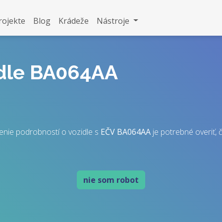
rojekte
Blog
Krádeže
Nástroje
idle BA064AA
enie podrobností o vozidle s
EČV
BA064AA
je potrebné overiť, č
nie som robot