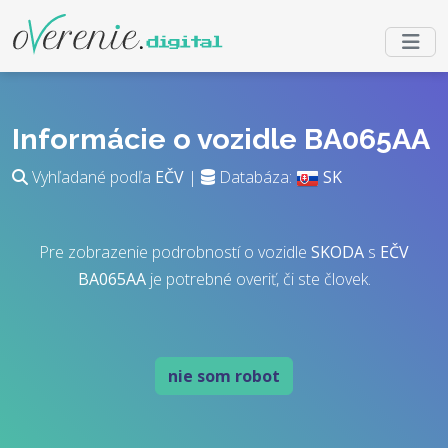
Informácie o vozidle BA065AA
Vyhľadané podľa
EČV
|
Databáza:
SK
Pre zobrazenie podrobností o vozidle
SKODA
s
EČV
BA065AA
je potrebné overiť, či ste človek.
nie som robot