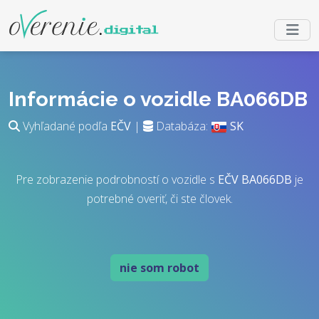
Informácie o vozidle BA066DB
Vyhľadané podľa
EČV
|
Databáza:
SK
Pre zobrazenie podrobností o vozidle s
EČV
BA066DB
je
potrebné overiť, či ste človek.
nie som robot