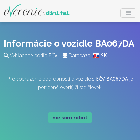
Informácie o vozidle BA067DA
Vyhľadané podľa
EČV
|
Databáza:
SK
Pre zobrazenie podrobností o vozidle s
EČV
BA067DA
je
potrebné overiť, či ste človek.
nie som robot