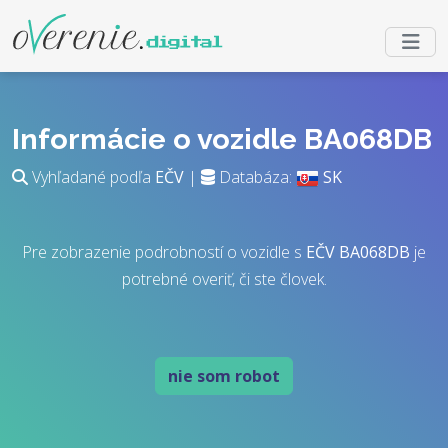
Informácie o vozidle BA068DB
Vyhľadané podľa
EČV
|
Databáza:
SK
Pre zobrazenie podrobností o vozidle s
EČV
BA068DB
je
potrebné overiť, či ste človek.
nie som robot