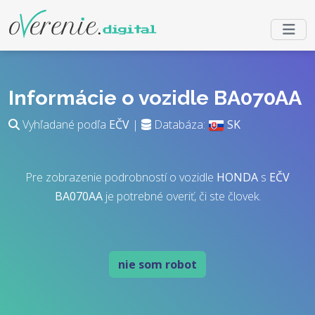
Informácie o vozidle BA070AA
Vyhľadané podľa
EČV
|
Databáza:
SK
Pre zobrazenie podrobností o vozidle
HONDA
s
EČV
BA070AA
je potrebné overiť, či ste človek.
nie som robot