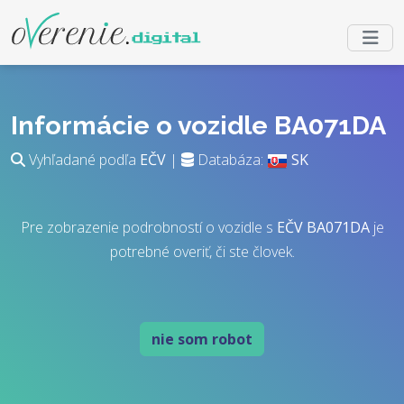
Informácie o vozidle BA071DA
Vyhľadané podľa
EČV
|
Databáza:
SK
Pre zobrazenie podrobností o vozidle s
EČV
BA071DA
je
potrebné overiť, či ste človek.
nie som robot