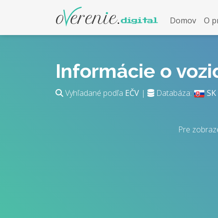
Domov
O p
Informácie o voz
Vyhľadané podľa
EČV
|
Databáza:
SK
Pre zobraz