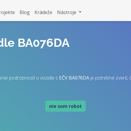
rojekte
Blog
Krádeže
Nástroje
idle BA076DA
enie podrobností o vozidle s
EČV
BA076DA
je potrebné overiť, č
nie som robot