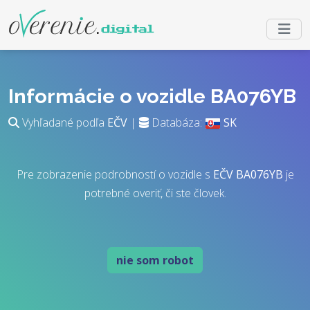
Informácie o vozidle BA076YB
Vyhľadané podľa
EČV
|
Databáza:
SK
Pre zobrazenie podrobností o vozidle s
EČV
BA076YB
je
potrebné overiť, či ste človek.
nie som robot