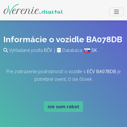
Informácie o vozidle BA078DB
Vyhľadané podľa
EČV
|
Databáza:
SK
Pre zobrazenie podrobností o vozidle s
EČV
BA078DB
je
potrebné overiť, či ste človek.
nie som robot