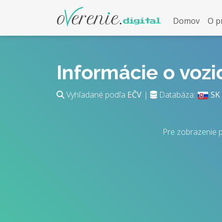
Domov
O p
Informácie o voz
Vyhľadané podľa
EČV
|
Databáza:
SK
Pre zobrazenie 