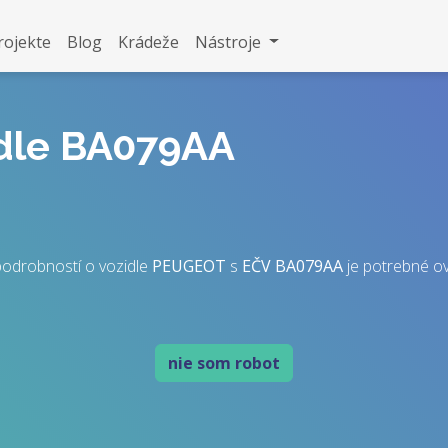
rojekte
Blog
Krádeže
Nástroje
idle BA079AA
podrobností o vozidle
PEUGEOT
s
EČV
BA079AA
je potrebné ove
nie som robot