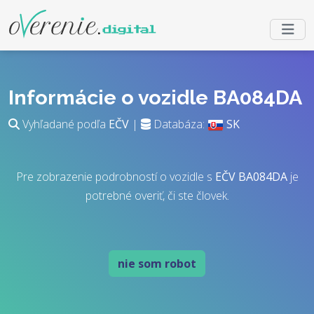
Informácie o vozidle BA084DA
Vyhľadané podľa
EČV
|
Databáza:
SK
Pre zobrazenie podrobností o vozidle s
EČV
BA084DA
je
potrebné overiť, či ste človek.
nie som robot