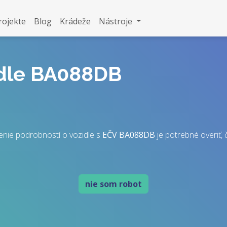
rojekte
Blog
Krádeže
Nástroje
idle BA088DB
nie podrobností o vozidle s
EČV
BA088DB
je potrebné overiť, č
nie som robot