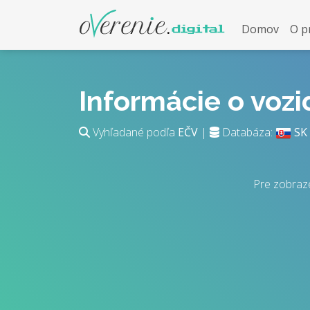
Domov
O p
Informácie o voz
Vyhľadané podľa
EČV
|
Databáza:
SK
Pre zobraze