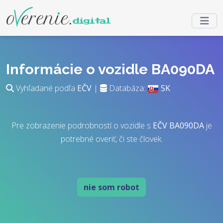
Informácie o vozidle BA090DA
Vyhľadané podľa
EČV
|
Databáza:
SK
Pre zobrazenie podrobností o vozidle s
EČV
BA090DA
je
potrebné overiť, či ste človek.
nie som robot