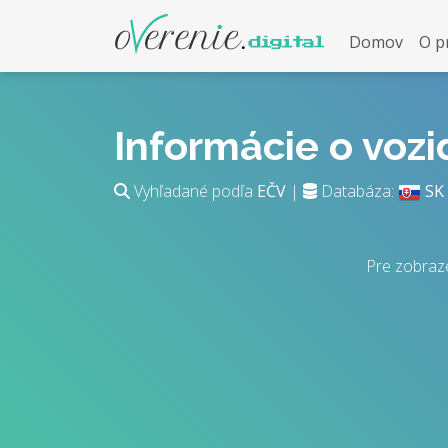
Domov
O p
Informácie o voz
Vyhľadané podľa
EČV
|
Databáza:
SK
Pre zobraz