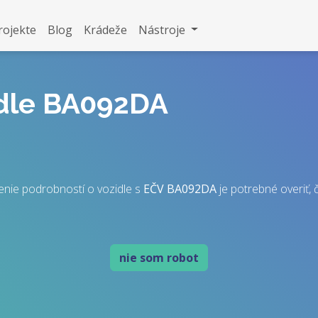
rojekte
Blog
Krádeže
Nástroje
idle BA092DA
enie podrobností o vozidle s
EČV
BA092DA
je potrebné overiť, č
nie som robot