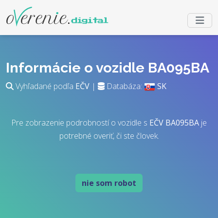
Informácie o vozidle BA095BA
Vyhľadané podľa
EČV
|
Databáza:
SK
Pre zobrazenie podrobností o vozidle s
EČV
BA095BA
je
potrebné overiť, či ste človek.
nie som robot