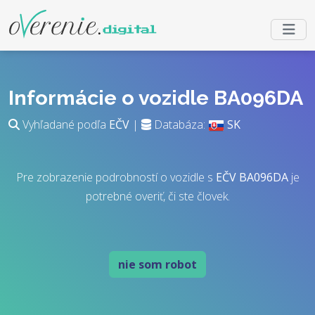
Informácie o vozidle BA096DA
Vyhľadané podľa
EČV
|
Databáza:
SK
Pre zobrazenie podrobností o vozidle s
EČV
BA096DA
je
potrebné overiť, či ste človek.
nie som robot