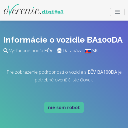
Informácie o vozidle BA100DA
Vyhľadané podľa
EČV
|
Databáza:
SK
Pre zobrazenie podrobností o vozidle s
EČV
BA100DA
je
potrebné overiť, či ste človek.
nie som robot