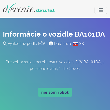
Informácie o vozidle BA101DA
Vyhľadané podľa
EČV
|
Databáza:
SK
Pre zobrazenie podrobností o vozidle s
EČV
BA101DA
je
potrebné overiť, či ste človek.
nie som robot