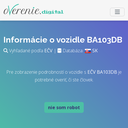
Informácie o vozidle BA103DB
Vyhľadané podľa
EČV
|
Databáza:
SK
Pre zobrazenie podrobností o vozidle s
EČV
BA103DB
je
potrebné overiť, či ste človek.
nie som robot