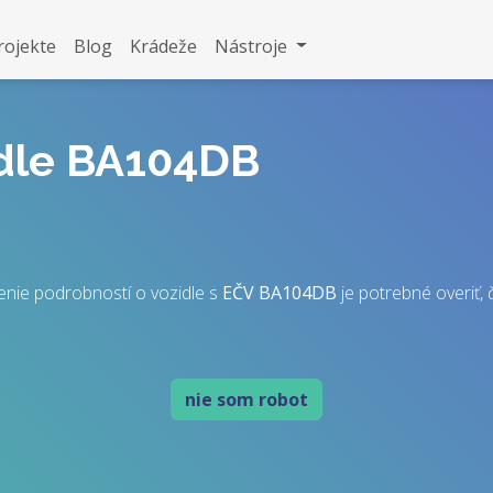
rojekte
Blog
Krádeže
Nástroje
idle BA104DB
nie podrobností o vozidle s
EČV
BA104DB
je potrebné overiť, č
nie som robot