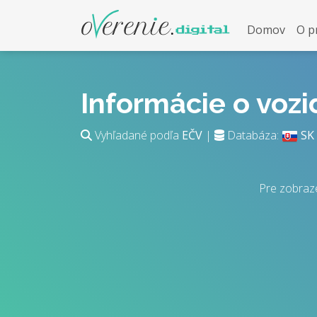
Domov
O p
Informácie o voz
Vyhľadané podľa
EČV
|
Databáza:
SK
Pre zobraze