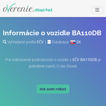
Informácie o vozidle BA110DB
Vyhľadané podľa
EČV
|
Databáza:
SK
Pre zobrazenie podrobností o vozidle s
EČV
BA110DB
je
potrebné overiť, či ste človek.
nie som robot