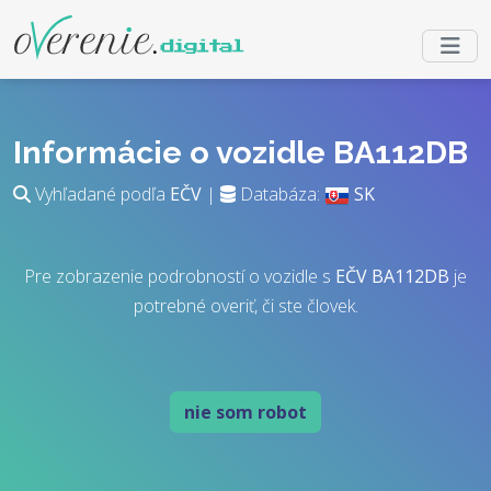
Informácie o vozidle BA112DB
Vyhľadané podľa
EČV
|
Databáza:
SK
Pre zobrazenie podrobností o vozidle s
EČV
BA112DB
je
potrebné overiť, či ste človek.
nie som robot