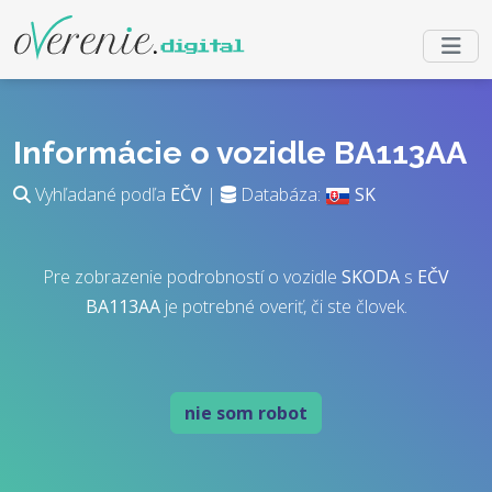
Informácie o vozidle BA113AA
Vyhľadané podľa
EČV
|
Databáza:
SK
Pre zobrazenie podrobností o vozidle
SKODA
s
EČV
BA113AA
je potrebné overiť, či ste človek.
nie som robot