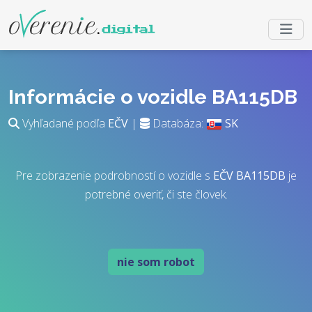
Informácie o vozidle BA115DB
Vyhľadané podľa
EČV
|
Databáza:
SK
Pre zobrazenie podrobností o vozidle s
EČV
BA115DB
je
potrebné overiť, či ste človek.
nie som robot