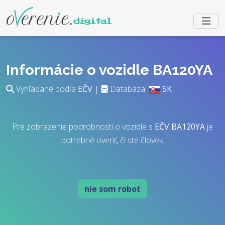
Informácie o vozidle BA120YA
Vyhľadané podľa
EČV
|
Databáza:
SK
Pre zobrazenie podrobností o vozidle s
EČV
BA120YA
je
potrebné overiť, či ste človek.
nie som robot