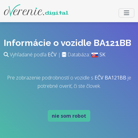
Informácie o vozidle BA121BB
Vyhľadané podľa
EČV
|
Databáza:
SK
Pre zobrazenie podrobností o vozidle s
EČV
BA121BB
je
potrebné overiť, či ste človek.
nie som robot