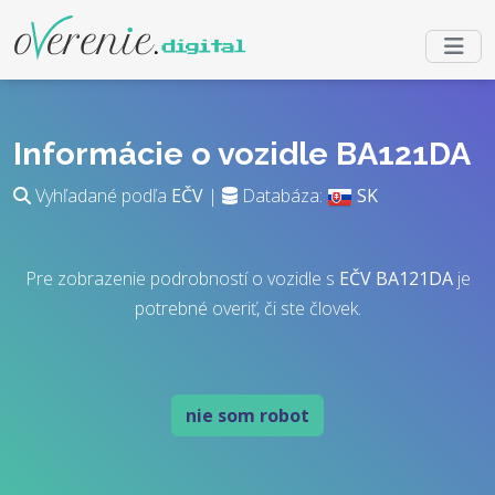
Informácie o vozidle BA121DA
Vyhľadané podľa
EČV
|
Databáza:
SK
Pre zobrazenie podrobností o vozidle s
EČV
BA121DA
je
potrebné overiť, či ste človek.
nie som robot