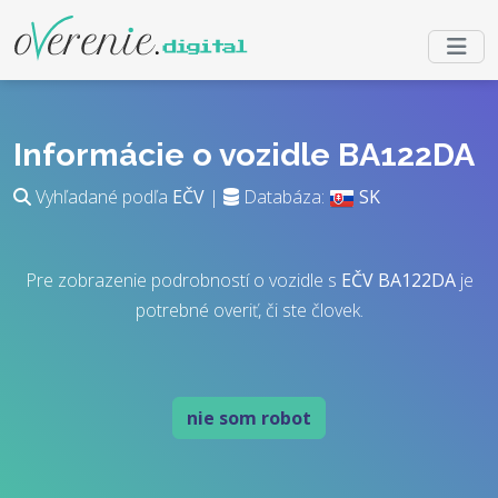
Informácie o vozidle BA122DA
Vyhľadané podľa
EČV
|
Databáza:
SK
Pre zobrazenie podrobností o vozidle s
EČV
BA122DA
je
potrebné overiť, či ste človek.
nie som robot