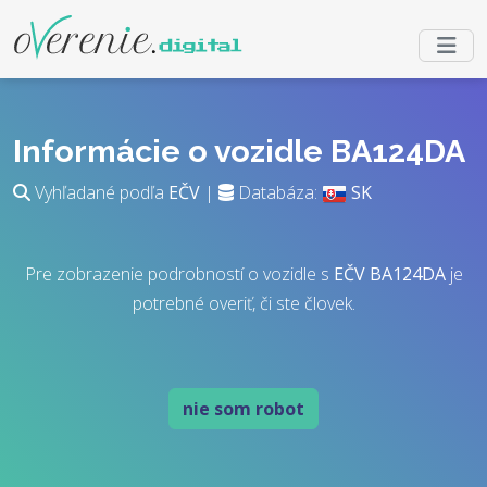
Informácie o vozidle BA124DA
Vyhľadané podľa
EČV
|
Databáza:
SK
Pre zobrazenie podrobností o vozidle s
EČV
BA124DA
je
potrebné overiť, či ste človek.
nie som robot