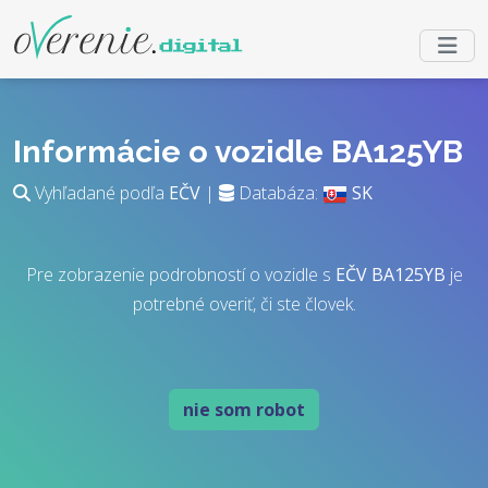
Informácie o vozidle BA125YB
Vyhľadané podľa
EČV
|
Databáza:
SK
Pre zobrazenie podrobností o vozidle s
EČV
BA125YB
je
potrebné overiť, či ste človek.
nie som robot