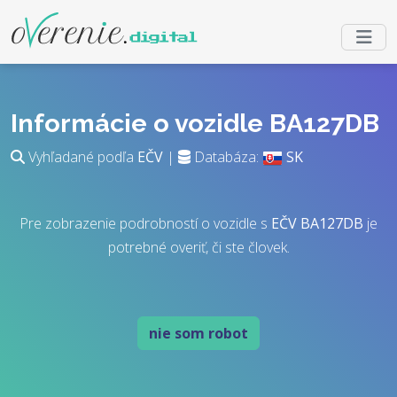
Informácie o vozidle BA127DB
Vyhľadané podľa
EČV
|
Databáza:
SK
Pre zobrazenie podrobností o vozidle s
EČV
BA127DB
je
potrebné overiť, či ste človek.
nie som robot