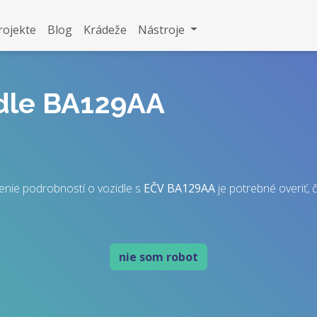
rojekte
Blog
Krádeže
Nástroje
idle BA129AA
enie podrobností o vozidle s
EČV
BA129AA
je potrebné overiť, č
nie som robot