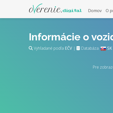
Domov
O p
Informácie o voz
Vyhľadané podľa
EČV
|
Databáza:
SK
Pre zobraz