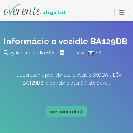
Informácie o vozidle BA129DB
Vyhľadané podľa
EČV
|
Databáza:
SK
Pre zobrazenie podrobností o vozidle
SKODA
s
EČV
BA129DB
je potrebné overiť, či ste človek.
nie som robot