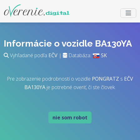
Informácie o vozidle BA130YA
Vyhľadané podľa
EČV
|
Databáza:
SK
Pre zobrazenie podrobností o vozidle
PONGRATZ
s
EČV
BA130YA
je potrebné overiť, či ste človek.
nie som robot