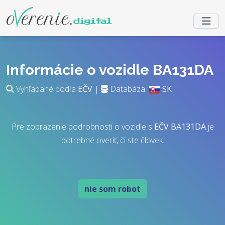
Informácie o vozidle BA131DA
Vyhľadané podľa
EČV
|
Databáza:
SK
Pre zobrazenie podrobností o vozidle s
EČV
BA131DA
je
potrebné overiť, či ste človek.
nie som robot