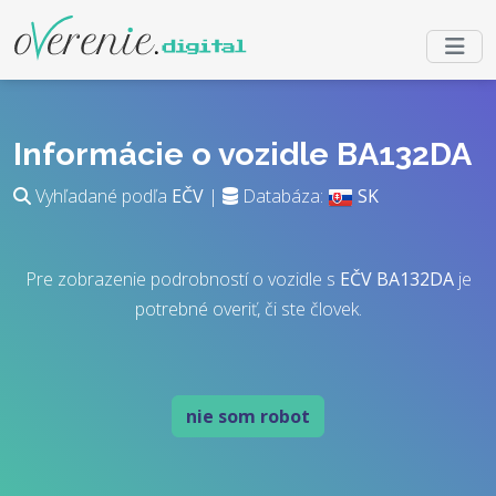
Informácie o vozidle BA132DA
Vyhľadané podľa
EČV
|
Databáza:
SK
Pre zobrazenie podrobností o vozidle s
EČV
BA132DA
je
potrebné overiť, či ste človek.
nie som robot