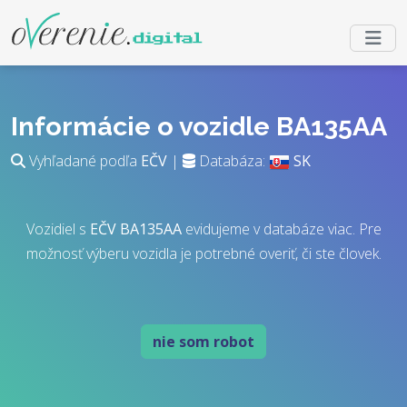
Informácie o vozidle BA135AA
Vyhľadané podľa
EČV
|
Databáza:
SK
Vozidiel s
EČV
BA135AA
evidujeme v databáze viac. Pre
možnosť výberu vozidla je potrebné overiť, či ste človek.
nie som robot