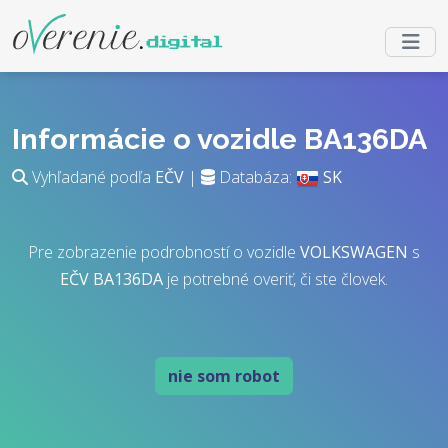
Informácie o vozidle BA136DA
Vyhľadané podľa
EČV
|
Databáza:
SK
Pre zobrazenie podrobností o vozidle
VOLKSWAGEN
s
EČV
BA136DA
je potrebné overiť, či ste človek.
nie som robot