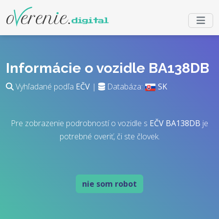
Informácie o vozidle BA138DB
Vyhľadané podľa
EČV
|
Databáza:
SK
Pre zobrazenie podrobností o vozidle s
EČV
BA138DB
je
potrebné overiť, či ste človek.
nie som robot