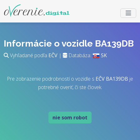
Informácie o vozidle BA139DB
Vyhľadané podľa
EČV
|
Databáza:
SK
Pre zobrazenie podrobností o vozidle s
EČV
BA139DB
je
potrebné overiť, či ste človek.
nie som robot