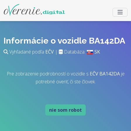
Informácie o vozidle BA142DA
Vyhľadané podľa
EČV
|
Databáza:
SK
Pre zobrazenie podrobností o vozidle s
EČV
BA142DA
je
potrebné overiť, či ste človek.
nie som robot