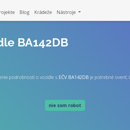
rojekte
Blog
Krádeže
Nástroje
idle BA142DB
nie podrobností o vozidle s
EČV
BA142DB
je potrebné overiť, č
nie som robot