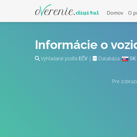
Domov
O p
Informácie o voz
Vyhľadané podľa
EČV
|
Databáza:
SK
Pre zobraze