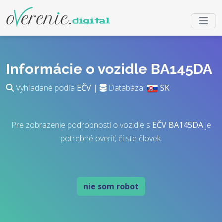
Informácie o vozidle BA145DA
Vyhľadané podľa
EČV
|
Databáza:
SK
Pre zobrazenie podrobností o vozidle s
EČV
BA145DA
je
potrebné overiť, či ste človek.
nie som robot