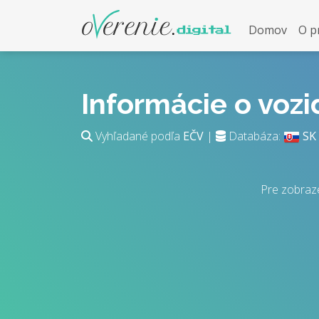
Domov
O p
Informácie o voz
Vyhľadané podľa
EČV
|
Databáza:
SK
Pre zobraze