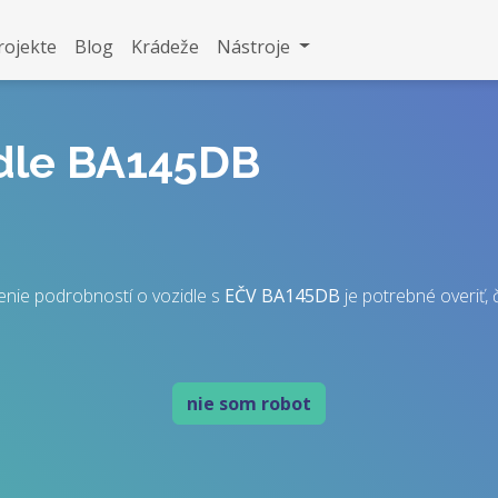
rojekte
Blog
Krádeže
Nástroje
idle BA145DB
nie podrobností o vozidle s
EČV
BA145DB
je potrebné overiť, č
nie som robot