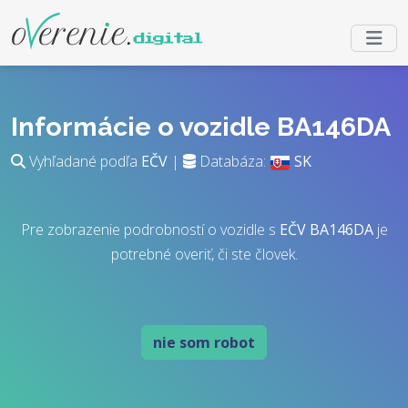
Informácie o vozidle BA146DA
Vyhľadané podľa
EČV
|
Databáza:
SK
Pre zobrazenie podrobností o vozidle s
EČV
BA146DA
je
potrebné overiť, či ste človek.
nie som robot